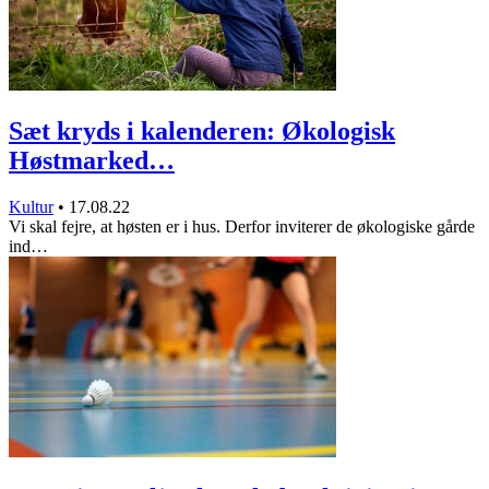
Sæt kryds i kalenderen: Økologisk
Høstmarked…
Kultur
•
17.08.22
Vi skal fejre, at høsten er i hus. Derfor inviterer de økologiske gårde
ind…