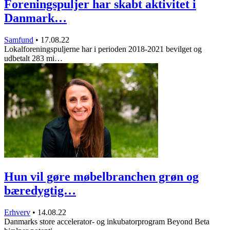
Foreningspuljer har skabt aktivitet i
Danmark…
Samfund
•
17.08.22
Lokalforeningspuljerne har i perioden 2018-2021 bevilget og
udbetalt 283 mi…
Hun vil gøre møbelbranchen grøn og
bæredygtig…
Erhverv
•
14.08.22
Danmarks store accelerator- og inkubatorprogram Beyond Beta