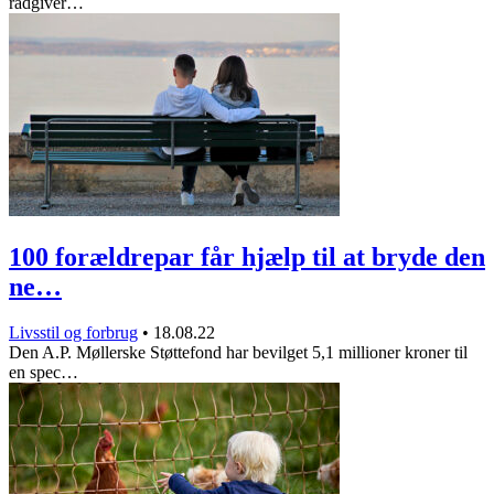
rådgiver…
100 forældrepar får hjælp til at bryde den
ne…
Livsstil og forbrug
•
18.08.22
Den A.P. Møllerske Støttefond har bevilget 5,1 millioner kroner til
en spec…