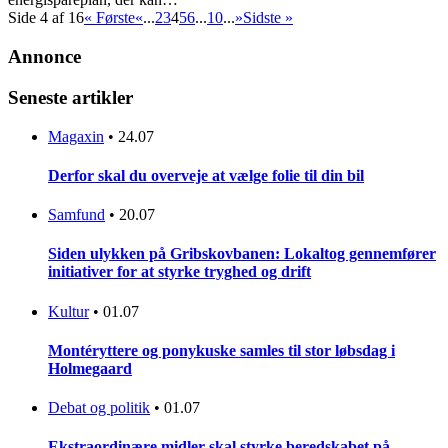
Side 4 af 16
« Første
«
...
2
3
4
5
6
...
10
...
»
Sidste »
Annonce
Seneste artikler
Magaxin
•
24.07
Derfor skal du overveje at vælge folie til din bil
Samfund
•
20.07
Siden ulykken på Gribskovbanen: Lokaltog gennemfører
initiativer for at styrke tryghed og drift
Kultur
•
01.07
Montéryttere og ponykuske samles til stor løbsdag i
Holmegaard
Debat og politik
•
01.07
Ekstraordinære midler skal styrke beredskabet på