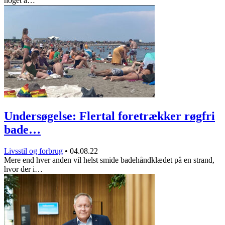
noget a…
Undersøgelse: Flertal foretrækker røgfri
bade…
Livsstil og forbrug
•
04.08.22
Mere end hver anden vil helst smide badehåndklædet på en strand,
hvor der i…