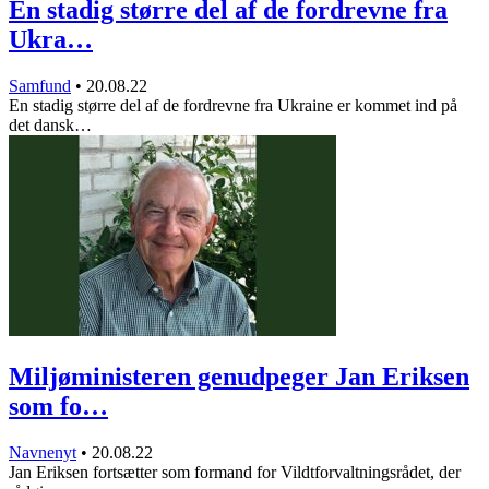
En stadig større del af de fordrevne fra
Ukra…
Samfund
•
20.08.22
En stadig større del af de fordrevne fra Ukraine er kommet ind på
det dansk…
Miljøministeren genudpeger Jan Eriksen
som fo…
Navnenyt
•
20.08.22
Jan Eriksen fortsætter som formand for Vildtforvaltningsrådet, der