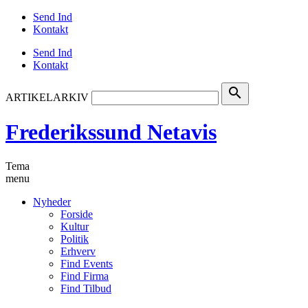
Send Ind
Kontakt
Send Ind
Kontakt
search
ARTIKELARKIV
Frederikssund Netavis
Tema
menu
Nyheder
Forside
Kultur
Politik
Erhverv
Find Events
Find Firma
Find Tilbud