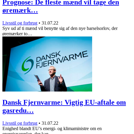
Prognose: De fleste mænd vil tage den
øremærk…
Livsstil og forbrug
•
31.07.22
Syv ud af ti mænd vil benytte sig af den nye barselsorlov, der
øremærker to…
Dansk Fjernvarme: Vigtig EU-aftale om
gasredu…
Livsstil og forbrug
•
31.07.22
Enighed blandt EU’s energi- og klimaministre om en
energispareplan, der kan…