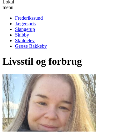
Lokal
menu
Frederikssund
Jægerspris
Slangerup
Skibby
Skuldelev
Græse Bakkeby
Livsstil og forbrug