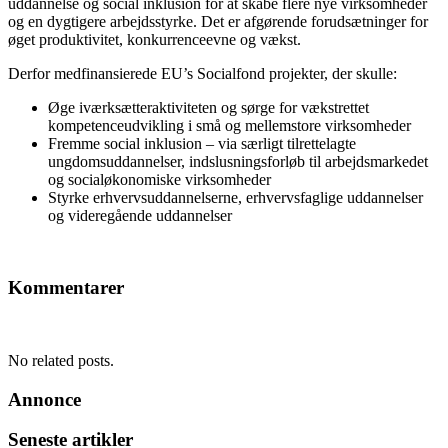
uddannelse og social inklusion for at skabe flere nye virksomheder
og en dygtigere arbejdsstyrke. Det er afgørende forudsætninger for
øget produktivitet, konkurrenceevne og vækst.
Derfor medfinansierede EU’s Socialfond projekter, der skulle:
Øge iværksætteraktiviteten og sørge for vækstrettet
kompetenceudvikling i små og mellemstore virksomheder
Fremme social inklusion – via særligt tilrettelagte
ungdomsuddannelser, indslusningsforløb til arbejdsmarkedet
og socialøkonomiske virksomheder
Styrke erhvervsuddannelserne, erhvervsfaglige uddannelser
og videregående uddannelser
Kommentarer
No related posts.
Annonce
Seneste artikler