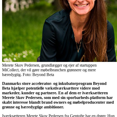
Merete Skov Pedersen, grundlægger og ejer af startuppen
MiCollect, der vil gøre møbelbranchen grønnere og mere
bæredygtig. Foto: Beyond Beta
Danmarks store accelerator- og inkubatorprogram Beyond
Beta hjælper potentielle vækstiværksættere videre mod
markeder, kunder og partnere. En af dem er iværksætteren
Merete Skov Pedersen, som med sin sporbarheds-platform har
skabt interesse blandt brand owners og møbelproducenter med
grønne og bæredygtige ambitioner.
Iværksætteren Merete Skov Pedersen fra Gentofte har en drøm: Hun