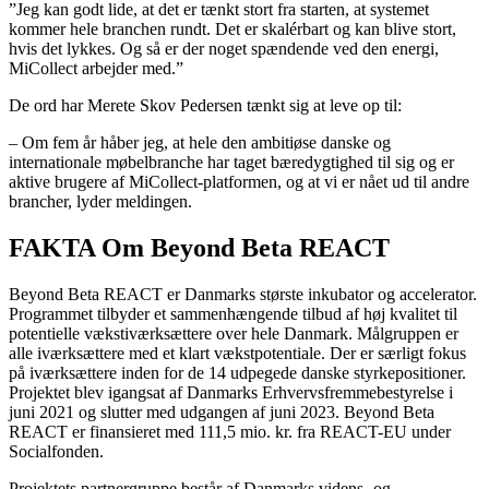
”Jeg kan godt lide, at det er tænkt stort fra starten, at systemet
kommer hele branchen rundt. Det er skalérbart og kan blive stort,
hvis det lykkes. Og så er der noget spændende ved den energi,
MiCollect arbejder med.”
De ord har Merete Skov Pedersen tænkt sig at leve op til:
– Om fem år håber jeg, at hele den ambitiøse danske og
internationale møbelbranche har taget bæredygtighed til sig og er
aktive brugere af MiCollect-platformen, og at vi er nået ud til andre
brancher, lyder meldingen.
FAKTA Om Beyond Beta REACT
Beyond Beta REACT er Danmarks største inkubator og accelerator.
Programmet tilbyder et sammenhængende tilbud af høj kvalitet til
potentielle vækstiværksættere over hele Danmark. Målgruppen er
alle iværksættere med et klart vækstpotentiale. Der er særligt fokus
på iværksættere inden for de 14 udpegede danske styrkepositioner.
Projektet blev igangsat af Danmarks Erhvervsfremmebestyrelse i
juni 2021 og slutter med udgangen af juni 2023. Beyond Beta
REACT er finansieret med 111,5 mio. kr. fra REACT-EU under
Socialfonden.
Projektets partnergruppe består af Danmarks videns- og