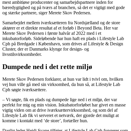
mest ambitiøse producenter og samarbejdspartnere inden for
bæredygtighed og på tværs af branchen, så det er vigtigt med gode
og stærke partnere, siger Merete Skov Pedersen.
Samarbejdet mellem iværksætteren fra Nordsjælland og de store
aktører er et direkte resultat af et forløb i Beyond Beta. Her var
Merete Skov Pedersen i første halvår af 2022 med i et
inkubatorforløb. Sideløbende har hun haft en plads i Lifestyle Lab
Cph på Bredgade i København, som drives af Lifestyle & Design
Cluster, der er Danmarks klynge for design- og
livsstilsvirksomheder.
Dumpede ned i det rette miljø
Merete Skov Pedersen forklarer, at hun var lidt i tvivl om, hvilken
vej hun ville gå med sin virksomhed, da hun så, at Lifestyle Lab
Cph søgte iværksættere.
– Vi søgte, fik en plads og dumpede lige ned i et miljø, der var
perfekt for mig og min vision. Inkubatorforløbet har givet en masse
vigtig viden om at drive iværksættervirksomhed, og som del af
Lifestyle Lab fik vi serveret et netværk, der gjorde det muligt at
komme i kontakt med ‘de store’, fortæller hun.
Daglig leder Heidi Svane tilføjer, at Lifestyle Lab Cph fungerer som