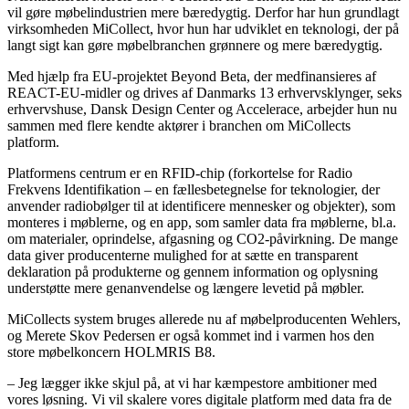
vil gøre møbelindustrien mere bæredygtig. Derfor har hun grundlagt
virksomheden MiCollect, hvor hun har udviklet en teknologi, der på
langt sigt kan gøre møbelbranchen grønnere og mere bæredygtig.
Med hjælp fra EU-projektet Beyond Beta, der medfinansieres af
REACT-EU-midler og drives af Danmarks 13 erhvervsklynger, seks
erhvervshuse, Dansk Design Center og Accelerace, arbejder hun nu
sammen med flere kendte aktører i branchen om MiCollects
platform.
Platformens centrum er en RFID-chip (forkortelse for Radio
Frekvens Identifikation – en fællesbetegnelse for teknologier, der
anvender radiobølger til at identificere mennesker og objekter), som
monteres i møblerne, og en app, som samler data fra møblerne, bl.a.
om materialer, oprindelse, afgasning og CO2-påvirkning. De mange
data giver producenterne mulighed for at sætte en transparent
deklaration på produkterne og gennem information og oplysning
understøtte mere genanvendelse og længere levetid på møbler.
MiCollects system bruges allerede nu af møbelproducenten Wehlers,
og Merete Skov Pedersen er også kommet ind i varmen hos den
store møbelkoncern HOLMRIS B8.
– Jeg lægger ikke skjul på, at vi har kæmpestore ambitioner med
vores løsning. Vi vil skalere vores digitale platform med data fra de