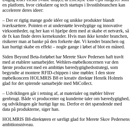
en platform, hvor cirkulære og tech startups i livsstilsbranchen kan
accelerere deres ideer:
– Der er rigtig mange gode idéer og unikke produkter blandt
iværksættere. Pointen er at understøtte levedygtige og innovative
virksomheder, og her kan vi hjælpe dem med at skabe et netværk, så
de fx kan finde deres kernekunder. Hvis man ikke kender branchen,
risikerer man at banke på den forkerte dør. Vi kender branchen og
kan hurtigt skabe en effekt – nogle gange i løbet af blot en måned.
Siden Beyond Beta-forløbet har Merete Skov Pedersen haft travlt
med at etablere samarbejder. Wehlers-møbelkoncernen var den
første producent med en ambitiøs bæredygtighedsstrategi, som
begyndte at montere RFID-chippen i sine møbler. I den store
møbelkoncern HOLMRIS B8 er kreativ direktør Henrik Holmris
glad for det spirende samarbejde med MiCollect.
– Udviklingen går i retning af, at materialer og møbler bliver
genbrugt. Både vi producenter og kunderne taler om bæredygtighed,
og udviklingen går hurtigt lige nu. Derfor er det spændende med
data på produkterne, siger han.
HOLMRIS B8-direktøren er særligt glad for Merete Skov Pedersens
ambitionsniveau.