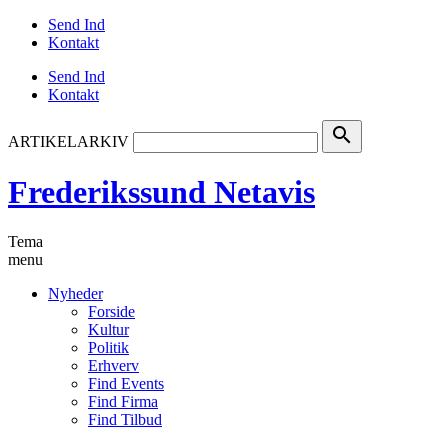
Send Ind
Kontakt
Send Ind
Kontakt
search
ARTIKELARKIV
Frederikssund Netavis
Tema
menu
Nyheder
Forside
Kultur
Politik
Erhverv
Find Events
Find Firma
Find Tilbud