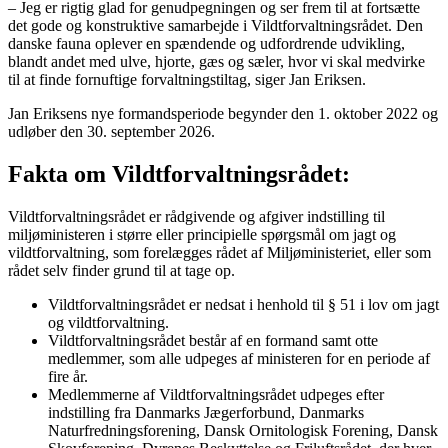
– Jeg er rigtig glad for genudpegningen og ser frem til at fortsætte
det gode og konstruktive samarbejde i Vildtforvaltningsrådet. Den
danske fauna oplever en spændende og udfordrende udvikling,
blandt andet med ulve, hjorte, gæs og sæler, hvor vi skal medvirke
til at finde fornuftige forvaltningstiltag, siger Jan Eriksen.
Jan Eriksens nye formandsperiode begynder den 1. oktober 2022 og
udløber den 30. september 2026.
Fakta om Vildtforvaltningsrådet:
Vildtforvaltningsrådet er rådgivende og afgiver indstilling til
miljøministeren i større eller principielle spørgsmål om jagt og
vildtforvaltning, som forelægges rådet af Miljøministeriet, eller som
rådet selv finder grund til at tage op.
Vildtforvaltningsrådet er nedsat i henhold til § 51 i lov om jagt
og vildtforvaltning.
Vildtforvaltningsrådet består af en formand samt otte
medlemmer, som alle udpeges af ministeren for en periode af
fire år.
Medlemmerne af Vildtforvaltningsrådet udpeges efter
indstilling fra Danmarks Jægerforbund, Danmarks
Naturfredningsforening, Dansk Ornitologisk Forening, Dansk