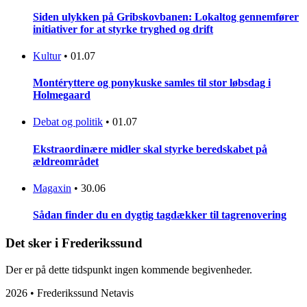
Siden ulykken på Gribskovbanen: Lokaltog gennemfører
initiativer for at styrke tryghed og drift
Kultur
•
01.07
Montéryttere og ponykuske samles til stor løbsdag i
Holmegaard
Debat og politik
•
01.07
Ekstraordinære midler skal styrke beredskabet på
ældreområdet
Magaxin
•
30.06
Sådan finder du en dygtig tagdækker til tagrenovering
Det sker i Frederikssund
Der er på dette tidspunkt ingen kommende begivenheder.
2026 • Frederikssund Netavis