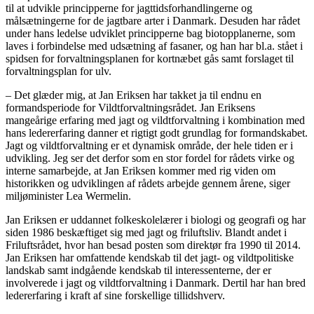
til at udvikle principperne for jagttidsforhandlingerne og
målsætningerne for de jagtbare arter i Danmark. Desuden har rådet
under hans ledelse udviklet principperne bag biotopplanerne, som
laves i forbindelse med udsætning af fasaner, og han har bl.a. stået i
spidsen for forvaltningsplanen for kortnæbet gås samt forslaget til
forvaltningsplan for ulv.
–
Det glæder mig, at Jan Eriksen har takket ja til endnu en
formandsperiode for Vildtforvaltningsrådet. Jan Eriksens
mangeårige erfaring med jagt og vildtforvaltning i kombination med
hans ledererfaring danner et rigtigt godt grundlag for formandskabet.
Jagt og vildtforvaltning er et dynamisk område, der hele tiden er i
udvikling. Jeg ser det derfor som en stor fordel for rådets virke og
interne samarbejde, at Jan Eriksen kommer med rig viden om
historikken og udviklingen af rådets arbejde gennem årene, siger
miljøminister Lea Wermelin.
Jan Eriksen er uddannet folkeskolelærer i biologi og geografi og har
siden 1986 beskæftiget sig med jagt og friluftsliv. Blandt andet i
Friluftsrådet, hvor han besad posten som direktør fra 1990 til 2014.
Jan Eriksen har omfattende kendskab til det jagt- og vildtpolitiske
landskab samt indgående kendskab til interessenterne, der er
involverede i jagt og vildtforvaltning i Danmark. Dertil har han bred
ledererfaring i kraft af sine forskellige tillidshverv.