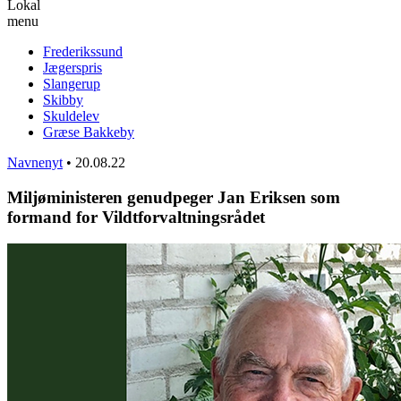
Lokal
menu
Frederikssund
Jægerspris
Slangerup
Skibby
Skuldelev
Græse Bakkeby
Navnenyt
•
20.08.22
Miljøministeren genudpeger Jan Eriksen som
formand for Vildtforvaltningsrådet