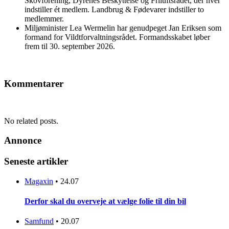
Skovforening, Dyrenes Beskyttelse og Friluftsrådet, der hver
indstiller ét medlem. Landbrug & Fødevarer indstiller to
medlemmer.
Miljøminister Lea Wermelin har genudpeget Jan Eriksen som
formand for Vildtforvaltningsrådet. Formandsskabet løber
frem til 30. september 2026.
Kommentarer
No related posts.
Annonce
Seneste artikler
Magaxin
•
24.07
Derfor skal du overveje at vælge folie til din bil
Samfund
•
20.07