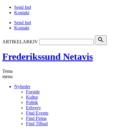
Send Ind
Kontakt
Send Ind
Kontakt
search
ARTIKELARKIV
Frederikssund Netavis
Tema
menu
Nyheder
Forside
Kultur
Politik
Erhverv
Find Events
Find Firma
Find Tilbud