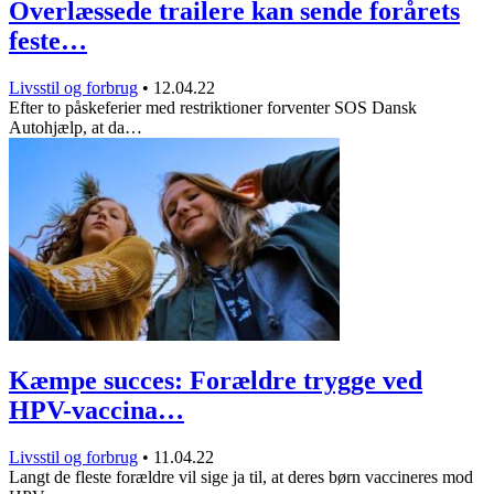
Overlæssede trailere kan sende forårets
feste…
Livsstil og forbrug
•
12.04.22
Efter to påskeferier med restriktioner forventer SOS Dansk
Autohjælp, at da…
Kæmpe succes: Forældre trygge ved
HPV-vaccina…
Livsstil og forbrug
•
11.04.22
Langt de fleste forældre vil sige ja til, at deres børn vaccineres mod