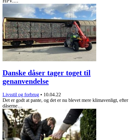
HPV.…
Danske dåser tager toget til
genanvendelse
Livsstil og forbrug
•
10.04.22
Det er godt at pante, og det er nu blevet mere klimavenligt, efter
dåserne…