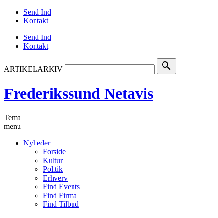
Send Ind
Kontakt
Send Ind
Kontakt
search
ARTIKELARKIV
Frederikssund Netavis
Tema
menu
Nyheder
Forside
Kultur
Politik
Erhverv
Find Events
Find Firma
Find Tilbud