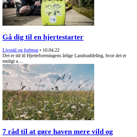
Gå dig til en hjertestarter
Livsstil og forbrug
•
10.04.22
Det er tid til Hjerteforeningens årlige Landsuddeling, hvor det er
muligt a…
7 råd til at gøre haven mere vild og