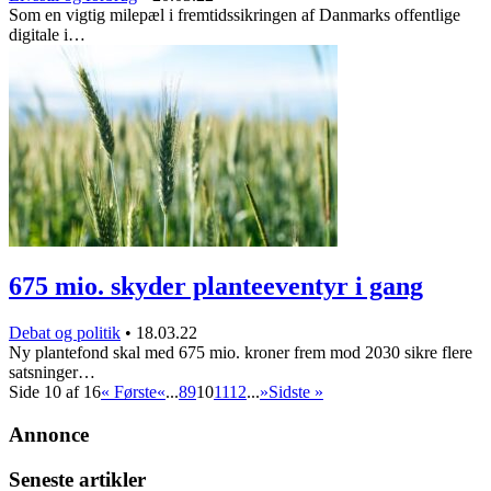
Som en vigtig milepæl i fremtidssikringen af Danmarks offentlige
digitale i…
675 mio. skyder planteeventyr i gang
Debat og politik
•
18.03.22
Ny plantefond skal med 675 mio. kroner frem mod 2030 sikre flere
satsninger…
Side 10 af 16
« Første
«
...
8
9
10
11
12
...
»
Sidste »
Annonce
Seneste artikler