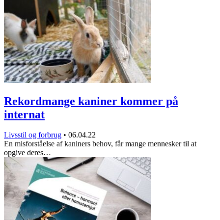
Rekordmange kaniner kommer på
internat
Livsstil og forbrug
•
06.04.22
En misforståelse af kaniners behov, får mange mennesker til at
opgive deres…