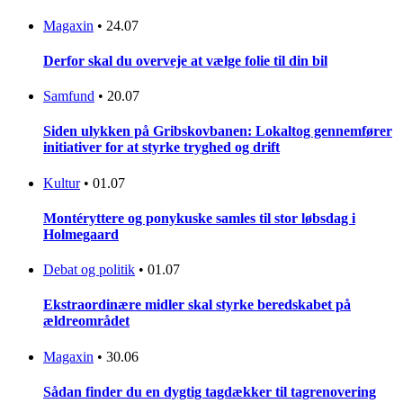
Magaxin
•
24.07
Derfor skal du overveje at vælge folie til din bil
Samfund
•
20.07
Siden ulykken på Gribskovbanen: Lokaltog gennemfører
initiativer for at styrke tryghed og drift
Kultur
•
01.07
Montéryttere og ponykuske samles til stor løbsdag i
Holmegaard
Debat og politik
•
01.07
Ekstraordinære midler skal styrke beredskabet på
ældreområdet
Magaxin
•
30.06
Sådan finder du en dygtig tagdækker til tagrenovering