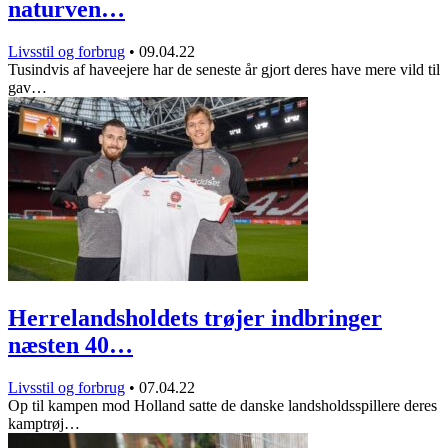
naturven…
Livsstil og forbrug
•
09.04.22
Tusindvis af haveejere har de seneste år gjort deres have mere vild til
gav…
Herrelandsholdets trøjer indbringer
næsten 40…
Livsstil og forbrug
•
07.04.22
Op til kampen mod Holland satte de danske landsholdsspillere deres
kamptrøj…