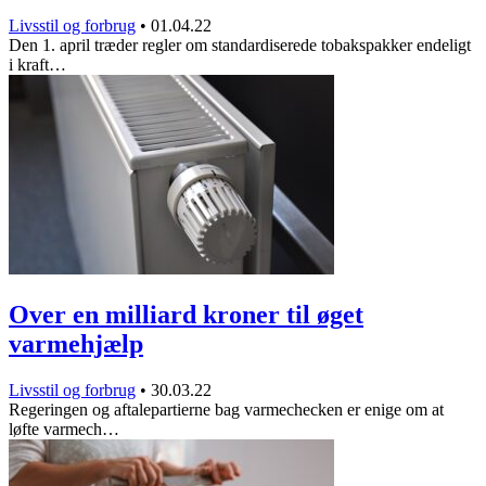
Livsstil og forbrug
•
01.04.22
Den 1. april træder regler om standardiserede tobakspakker endeligt
i kraft…
Over en milliard kroner til øget
varmehjælp
Livsstil og forbrug
•
30.03.22
Regeringen og aftalepartierne bag varmechecken er enige om at
løfte varmech…