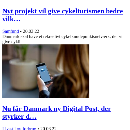
Nyt projekt vil give cykelturismen bedre
vilk…
Samfund
•
20.03.22
Danmark skal have et rekreativt cykelknudepunktsnetværk, der vil
give cykli…
Nu får Danmark ny Digital Post, der
styrker d…
Livsstil og forbrug
•
20.03.22