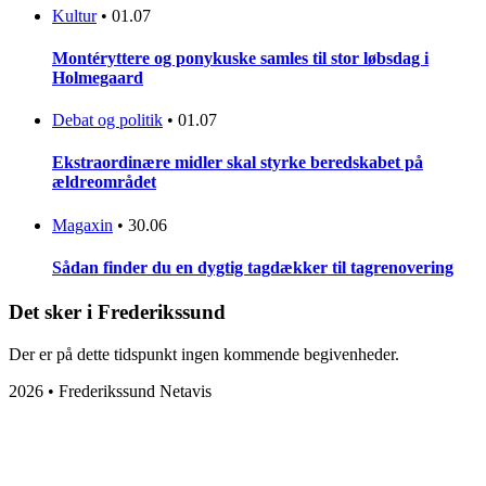
Kultur
•
01.07
Montéryttere og ponykuske samles til stor løbsdag i
Holmegaard
Debat og politik
•
01.07
Ekstraordinære midler skal styrke beredskabet på
ældreområdet
Magaxin
•
30.06
Sådan finder du en dygtig tagdækker til tagrenovering
Det sker i Frederikssund
Der er på dette tidspunkt ingen kommende begivenheder.
2026 • Frederikssund Netavis