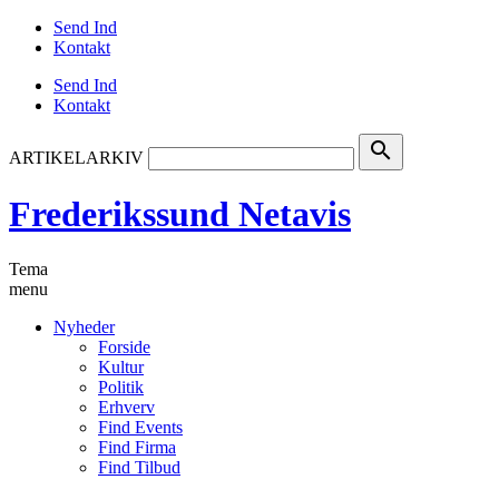
Send Ind
Kontakt
Send Ind
Kontakt
search
ARTIKELARKIV
Frederikssund Netavis
Tema
menu
Nyheder
Forside
Kultur
Politik
Erhverv
Find Events
Find Firma
Find Tilbud