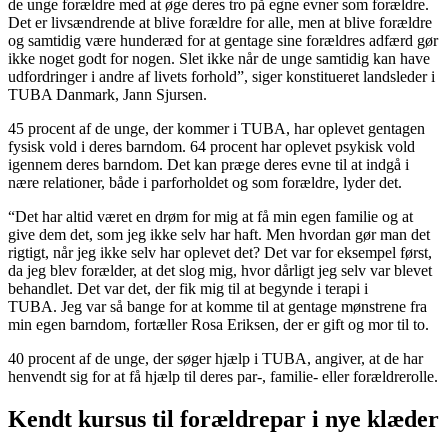
de unge forældre med at øge deres tro på egne evner som forældre.
Det er livsændrende at blive forældre for alle, men at blive forældre
og samtidig være hunderæd for at gentage sine forældres adfærd gør
ikke noget godt for nogen. Slet ikke når de unge samtidig kan have
udfordringer i andre af livets forhold”, siger konstitueret landsleder i
TUBA Danmark, Jann Sjursen.
45 procent af de unge, der kommer i TUBA, har oplevet gentagen
fysisk vold i deres barndom. 64 procent har oplevet psykisk vold
igennem deres barndom. Det kan præge deres evne til at indgå i
nære relationer, både i parforholdet og som forældre, lyder det.
“Det har altid været en drøm for mig at få min egen familie og at
give dem det, som jeg ikke selv har haft. Men hvordan gør man det
rigtigt, når jeg ikke selv har oplevet det? Det var for eksempel først,
da jeg blev forælder, at det slog mig, hvor dårligt jeg selv var blevet
behandlet. Det var det, der fik mig til at begynde i terapi i
TUBA. Jeg var så bange for at komme til at gentage mønstrene fra
min egen barndom, fortæller Rosa Eriksen, der er gift og mor til to.
40 procent af de unge, der søger hjælp i TUBA, angiver, at de har
henvendt sig for at få hjælp til deres par-, familie- eller forældrerolle.
Kendt kursus til forældrepar i nye klæder