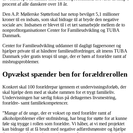
procent af alle danskere over 18 år.
Den A.P. Møllerske Støttefond har netop bevilget 5,1 millioner
kroner til en indsats, som skal bidrage til at bryde den negative
sociale arv. Indsatsen er blevet til i et tæt samarbejde mellem de to
nonprofitorganisationer Center for Familieudvikling og TUBA
Danmark.
Center for Familieudvikling uddanner til dagligt fagpersoner og
hjælper private til at håndtere familieudfordringer, alt imens TUBA
Danmark yder gratis terapi til unge, der er børn af forældre ramt af
misbrugsproblemer.
Opvækst spænder ben for forældrerollen
Konkret skal 100 forældrepar igennem et undervisningsforløb, der
skal hjælpe dem med at skabe rammen for et trygt familieliv.
Undervisningen har særlig fokus på deltagernes livsmestring,
forældre- samt familiekompetencer.
”Mange af de unge, der er vokset op med forældre ramt af
alkoholproblemer eller stofmisbrug, har brug for støtte for at kunne
føle sig trygge i rollen som forældre. Vi håber, at vi med projektet
kan bidrage til at få brudt med negative adfærdsmønstre og hjælpe