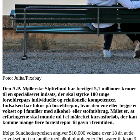
Foto: Julita/Pixabay
Den A.P. Møllerske Støttefond har bevilget 5,1 millioner kroner
til en specialiseret indsats, der skal styrke 100 unge
forældrepars individuelle og relationelle kompetencer.
Indsatsen har fokus på forældrepar, hvor den ene eller begge er
vokset op i familier med alkohol- eller stofmisbrug. Målet er, at
erfaringerne skal munde ud i et målrettet kursusforløb, der kan
komme mange flere forældrepar til gavn i fremtiden.
Ifølge Sundhedsstyrelsen angiver 510.000 voksne over 18 år, at de
er vokset op i en familie med alkoholproblemer.Det svarer til knap 9