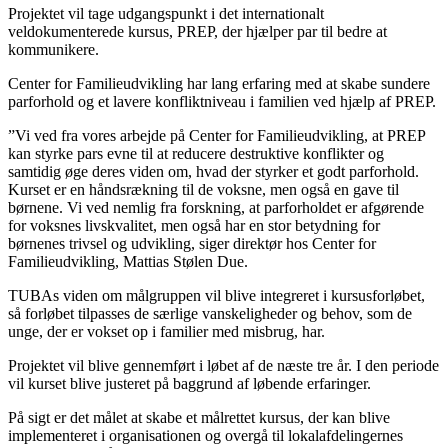
Projektet vil tage udgangspunkt i det internationalt
veldokumenterede kursus, PREP, der hjælper par til bedre at
kommunikere.
Center for Familieudvikling har lang erfaring med at skabe sundere
parforhold og et lavere konfliktniveau i familien ved hjælp af PREP.
”Vi ved fra vores arbejde på Center for Familieudvikling, at PREP
kan styrke pars evne til at reducere destruktive konflikter og
samtidig øge deres viden om, hvad der styrker et godt parforhold.
Kurset er en håndsrækning til de voksne, men også en gave til
børnene. Vi ved nemlig fra forskning, at parforholdet er afgørende
for voksnes livskvalitet, men også har en stor betydning for
børnenes trivsel og udvikling, siger direktør hos Center for
Familieudvikling, Mattias Stølen Due.
TUBAs viden om målgruppen vil blive integreret i kursusforløbet,
så forløbet tilpasses de særlige vanskeligheder og behov, som de
unge, der er vokset op i familier med misbrug, har.
Projektet vil blive gennemført i løbet af de næste tre år. I den periode
vil kurset blive justeret på baggrund af løbende erfaringer.
På sigt er det målet at skabe et målrettet kursus, der kan blive
implementeret i organisationen og overgå til lokalafdelingernes