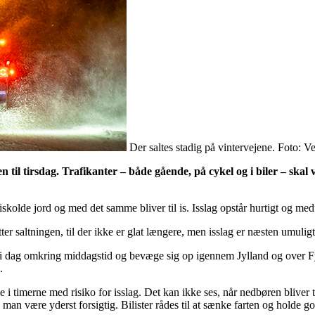
Der saltes stadig på vintervejene. Foto: Ve
tten til tirsdag. Trafikanter – både gående, på cykel og i biler – 
skolde jord og med det samme bliver til is. Isslag opstår hurtigt og med
tter saltningen, til der ikke er glat længere, men isslag er næsten umulig
n i dag omkring middagstid og bevæge sig op igennem Jylland og over Fyn.
.
i timerne med risiko for isslag. Det kan ikke ses, når nedbøren bliver t
man være yderst forsigtig. Bilister rådes til at sænke farten og holde go