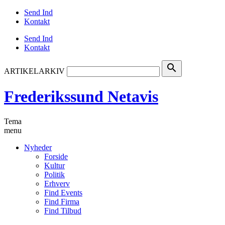
Send Ind
Kontakt
Send Ind
Kontakt
search
ARTIKELARKIV
Frederikssund Netavis
Tema
menu
Nyheder
Forside
Kultur
Politik
Erhverv
Find Events
Find Firma
Find Tilbud