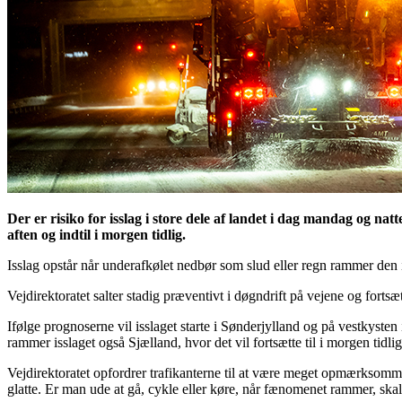
Der er risiko for isslag i store dele af landet i dag mandag og na
aften og indtil i morgen tidlig.
Isslag opstår når underafkølet nedbør som slud eller regn rammer den i
Vejdirektoratet salter stadig præventivt i døgndrift på vejene og fortsæ
Ifølge prognoserne vil isslaget starte i Sønderjylland og på vestkyste
rammer isslaget også Sjælland, hvor det vil fortsætte til i morgen tidlig
Vejdirektoratet opfordrer trafikanterne til at være meget opmærksomme 
glatte. Er man ude at gå, cykle eller køre, når fænomenet rammer, skal 