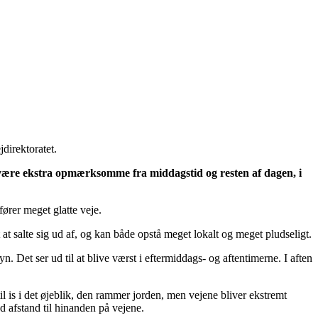
jdirektoratet.
skal være ekstra opmærksomme fra middagstid og resten af dagen, i
fører meget glatte veje.
t at salte sig ud af, og kan både opstå meget lokalt og meget pludseligt.
 Det ser ud til at blive værst i eftermiddags- og aftentimerne. I aften
il is i det øjeblik, den rammer jorden, men vejene bliver ekstremt
d afstand til hinanden på vejene.