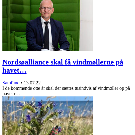
Nordsøalliance skal få vindmøllerne på
havet…
Samfund
•
13.07.22
I de kommende otte år skal der sættes tusindvis af vindmøller op på
havet r…