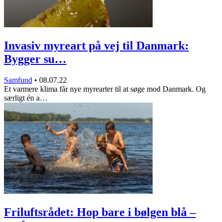
Invasiv myreart på vej til Danmark:
Bygger su…
Samfund
•
08.07.22
Et varmere klima får nye myrearter til at søge mod Danmark. Og
særligt én a…
Friluftsrådet: Hop bare i bølgen blå –