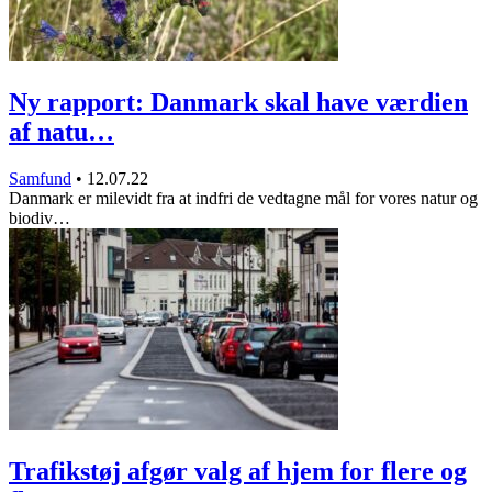
Ny rapport: Danmark skal have værdien
af natu…
Samfund
•
12.07.22
Danmark er milevidt fra at indfri de vedtagne mål for vores natur og
biodiv…
Trafikstøj afgør valg af hjem for flere og