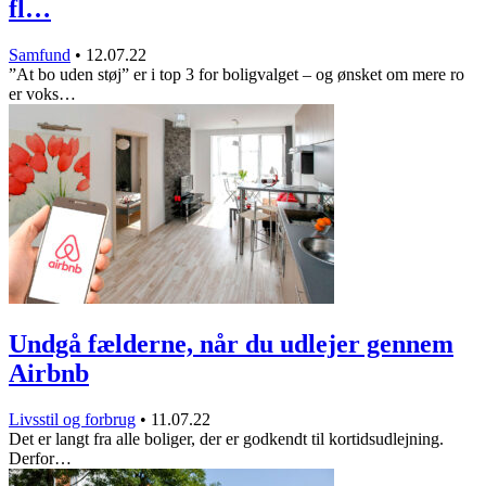
fl…
Samfund
•
12.07.22
”At bo uden støj” er i top 3 for boligvalget – og ønsket om mere ro
er voks…
Undgå fælderne, når du udlejer gennem
Airbnb
Livsstil og forbrug
•
11.07.22
Det er langt fra alle boliger, der er godkendt til kortidsudlejning.
Derfor…