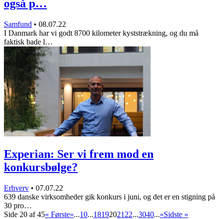
også p…
Samfund
•
08.07.22
I Danmark har vi godt 8700 kilometer kyststrækning, og du må
faktisk bade l…
Experian: Ser vi frem mod en
konkursbølge?
Erhverv
•
07.07.22
639 danske virksomheder gik konkurs i juni, og det er en stigning på
30 pro…
Side 20 af 45
« Første
«
...
10
...
18
19
20
21
22
...
30
40
...
»
Sidste »