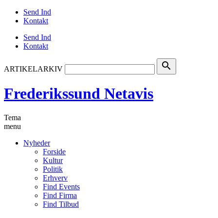
Send Ind
Kontakt
Send Ind
Kontakt
search
ARTIKELARKIV
Frederikssund Netavis
Tema
menu
Nyheder
Forside
Kultur
Politik
Erhverv
Find Events
Find Firma
Find Tilbud