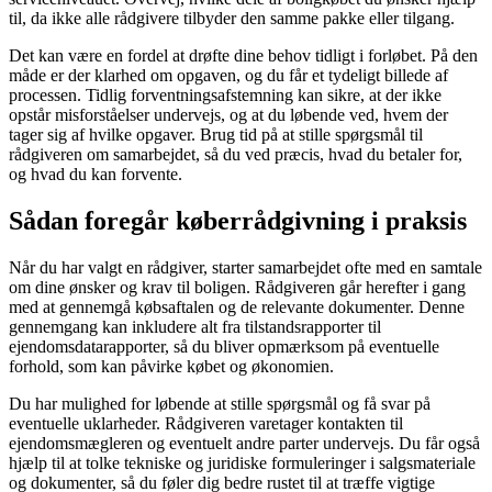
til, da ikke alle rådgivere tilbyder den samme pakke eller tilgang.
Det kan være en fordel at drøfte dine behov tidligt i forløbet. På den
måde er der klarhed om opgaven, og du får et tydeligt billede af
processen. Tidlig forventningsafstemning kan sikre, at der ikke
opstår misforståelser undervejs, og at du løbende ved, hvem der
tager sig af hvilke opgaver. Brug tid på at stille spørgsmål til
rådgiveren om samarbejdet, så du ved præcis, hvad du betaler for,
og hvad du kan forvente.
Sådan foregår køberrådgivning i praksis
Når du har valgt en rådgiver, starter samarbejdet ofte med en samtale
om dine ønsker og krav til boligen. Rådgiveren går herefter i gang
med at gennemgå købsaftalen og de relevante dokumenter. Denne
gennemgang kan inkludere alt fra tilstandsrapporter til
ejendomsdatarapporter, så du bliver opmærksom på eventuelle
forhold, som kan påvirke købet og økonomien.
Du har mulighed for løbende at stille spørgsmål og få svar på
eventuelle uklarheder. Rådgiveren varetager kontakten til
ejendomsmægleren og eventuelt andre parter undervejs. Du får også
hjælp til at tolke tekniske og juridiske formuleringer i salgsmateriale
og dokumenter, så du føler dig bedre rustet til at træffe vigtige