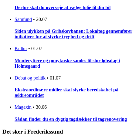
Derfor skal du overveje at vælge folie til din bil
Samfund
•
20.07
Siden ulykken på Gribskovbanen: Lokaltog gennemfører
initiativer for at styrke tryghed og drift
Kultur
•
01.07
Montéryttere og ponykuske samles til stor løbsdag i
Holmegaard
Debat og politik
•
01.07
Ekstraordinære midler skal styrke beredskabet på
ældreområdet
Magaxin
•
30.06
Sådan finder du en dygtig tagdækker til tagrenovering
Det sker i Frederikssund