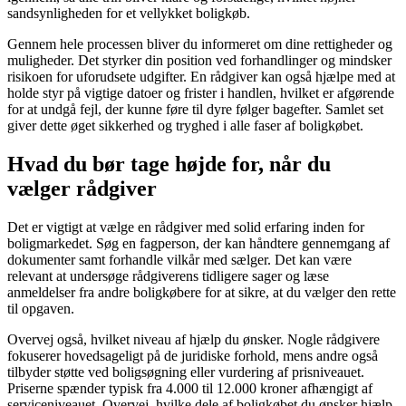
sandsynligheden for et vellykket boligkøb.
Gennem hele processen bliver du informeret om dine rettigheder og
muligheder. Det styrker din position ved forhandlinger og mindsker
risikoen for uforudsete udgifter. En rådgiver kan også hjælpe med at
holde styr på vigtige datoer og frister i handlen, hvilket er afgørende
for at undgå fejl, der kunne føre til dyre følger bagefter. Samlet set
giver dette øget sikkerhed og tryghed i alle faser af boligkøbet.
Hvad du bør tage højde for, når du
vælger rådgiver
Det er vigtigt at vælge en rådgiver med solid erfaring inden for
boligmarkedet. Søg en fagperson, der kan håndtere gennemgang af
dokumenter samt forhandle vilkår med sælger. Det kan være
relevant at undersøge rådgiverens tidligere sager og læse
anmeldelser fra andre boligkøbere for at sikre, at du vælger den rette
til opgaven.
Overvej også, hvilket niveau af hjælp du ønsker. Nogle rådgivere
fokuserer hovedsageligt på de juridiske forhold, mens andre også
tilbyder støtte ved boligsøgning eller vurdering af prisniveauet.
Priserne spænder typisk fra 4.000 til 12.000 kroner afhængigt af
serviceniveauet. Overvej, hvilke dele af boligkøbet du ønsker hjælp