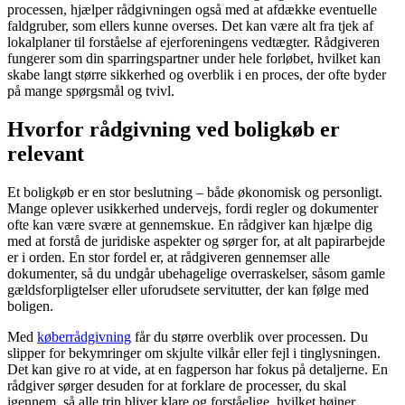
processen, hjælper rådgivningen også med at afdække eventuelle
faldgruber, som ellers kunne overses. Det kan være alt fra tjek af
lokalplaner til forståelse af ejerforeningens vedtægter. Rådgiveren
fungerer som din sparringspartner under hele forløbet, hvilket kan
skabe langt større sikkerhed og overblik i en proces, der ofte byder
på mange spørgsmål og tvivl.
Hvorfor rådgivning ved boligkøb er
relevant
Et boligkøb er en stor beslutning – både økonomisk og personligt.
Mange oplever usikkerhed undervejs, fordi regler og dokumenter
ofte kan være svære at gennemskue. En rådgiver kan hjælpe dig
med at forstå de juridiske aspekter og sørger for, at alt papirarbejde
er i orden. En stor fordel er, at rådgiveren gennemser alle
dokumenter, så du undgår ubehagelige overraskelser, såsom gamle
gældsforpligtelser eller uforudsete servitutter, der kan følge med
boligen.
Med
køberrådgivning
får du større overblik over processen. Du
slipper for bekymringer om skjulte vilkår eller fejl i tinglysningen.
Det kan give ro at vide, at en fagperson har fokus på detaljerne. En
rådgiver sørger desuden for at forklare de processer, du skal
igennem, så alle trin bliver klare og forståelige, hvilket højner