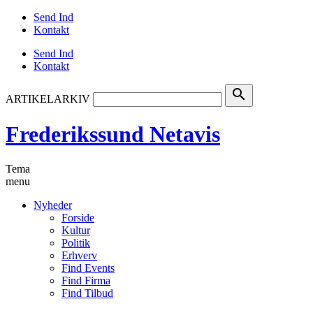
Send Ind
Kontakt
Send Ind
Kontakt
search
ARTIKELARKIV
Frederikssund Netavis
Tema
menu
Nyheder
Forside
Kultur
Politik
Erhverv
Find Events
Find Firma
Find Tilbud