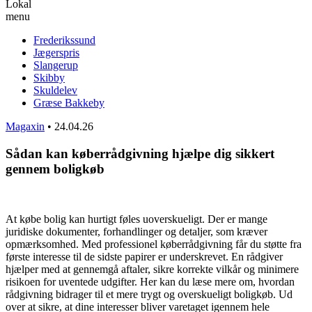
Lokal
menu
Frederikssund
Jægerspris
Slangerup
Skibby
Skuldelev
Græse Bakkeby
Magaxin
•
24.04.26
Sådan kan køberrådgivning hjælpe dig sikkert
gennem boligkøb
At købe bolig kan hurtigt føles uoverskueligt. Der er mange
juridiske dokumenter, forhandlinger og detaljer, som kræver
opmærksomhed. Med professionel køberrådgivning får du støtte fra
første interesse til de sidste papirer er underskrevet. En rådgiver
hjælper med at gennemgå aftaler, sikre korrekte vilkår og minimere
risikoen for uventede udgifter. Her kan du læse mere om, hvordan
rådgivning bidrager til et mere trygt og overskueligt boligkøb. Ud
over at sikre, at dine interesser bliver varetaget igennem hele