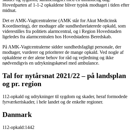
Hovedparten af 1-1-2 opkaldene bliver typisk modtaget i tiden efter
midnat.
Det er AMK-Vagtcentralerne (AMK står for Akut Medicinsk
Koordinering), der modtager alle sundhedsrelaterede opkald, som
viderestilles fra politiets alarmcentral, og i Region Hovedstaden
ligeledes fra alarmcentralen hos Hovedstadens Beredskab.
På AMK-Vagtcentralerne sidder sundhedsfagligt personale, der
modtager, vurderer og prioriterer de mange opkald. Ved nogle af
opkaldene er der alene behov for råd og vejledning og ikke
nødvendigvis en udrykningskørsel med ambulance.
Tal for nytårsnat 2021/22 – på landsplan
og pr. region
112-opkald og udrykninger til sygdom og skader, heraf formodede
fyrværkeriskader, i hele landet og de enkelte regioner.
Danmark
112-opkald:1442