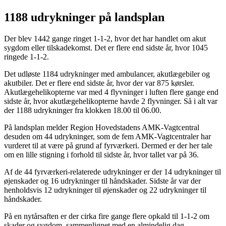
1188 udrykninger på landsplan
Der blev 1442 gange ringet 1-1-2, hvor det har handlet om akut
sygdom eller tilskadekomst. Det er flere end sidste år, hvor 1045
ringede 1-1-2.
Det udløste 1184 udrykninger med ambulancer, akutlægebiler og
akutbiler. Det er flere end sidste år, hvor der var 875 kørsler.
Akutlægehelikopterne var med 4 flyvninger i luften flere gange end
sidste år, hvor akutlægehelikopterne havde 2 flyvninger. Så i alt var
der 1188 udrykninger fra klokken 18.00 til 06.00.
På landsplan melder Region Hovedstadens AMK-Vagtcentral
desuden om 44 udrykninger, som de fem AMK-Vagtcentraler har
vurderet til at være på grund af fyrværkeri. Dermed er der her tale
om en lille stigning i forhold til sidste år, hvor tallet var på 36.
Af de 44 fyrværkeri-relaterede udrykninger er der 14 udrykninger til
øjenskader og 16 udrykninger til håndskader. Sidste år var der
henholdsvis 12 udrykninger til øjenskader og 22 udrykninger til
håndskader.
På en nytårsaften er der cirka fire gange flere opkald til 1-1-2 om
skader og sygdom, sammenlignet med en almindelig dag.