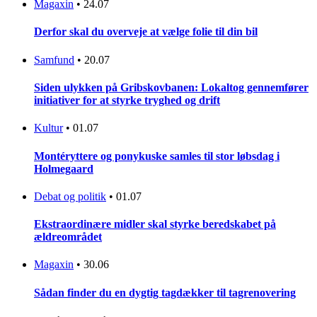
Magaxin
•
24.07
Derfor skal du overveje at vælge folie til din bil
Samfund
•
20.07
Siden ulykken på Gribskovbanen: Lokaltog gennemfører
initiativer for at styrke tryghed og drift
Kultur
•
01.07
Montéryttere og ponykuske samles til stor løbsdag i
Holmegaard
Debat og politik
•
01.07
Ekstraordinære midler skal styrke beredskabet på
ældreområdet
Magaxin
•
30.06
Sådan finder du en dygtig tagdækker til tagrenovering