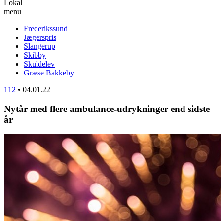
Lokal
menu
Frederikssund
Jægerspris
Slangerup
Skibby
Skuldelev
Græse Bakkeby
112
•
04.01.22
Nytår med flere ambulance-udrykninger end sidste
år