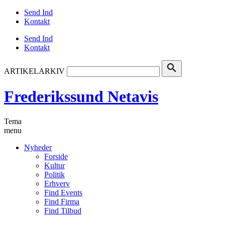
Send Ind
Kontakt
Send Ind
Kontakt
search
ARTIKELARKIV
Frederikssund Netavis
Tema
menu
Nyheder
Forside
Kultur
Politik
Erhverv
Find Events
Find Firma
Find Tilbud