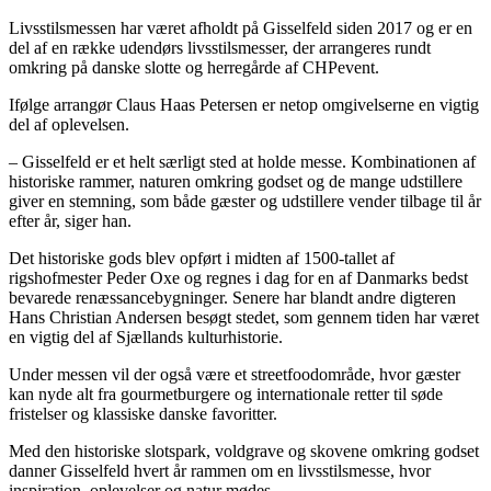
Livsstilsmessen har været afholdt på Gisselfeld siden 2017 og er en
del af en række udendørs livsstilsmesser, der arrangeres rundt
omkring på danske slotte og herregårde af CHPevent.
Ifølge arrangør Claus Haas Petersen er netop omgivelserne en vigtig
del af oplevelsen.
– Gisselfeld er et helt særligt sted at holde messe. Kombinationen af
historiske rammer, naturen omkring godset og de mange udstillere
giver en stemning, som både gæster og udstillere vender tilbage til år
efter år, siger han.
Det historiske gods blev opført i midten af 1500-tallet af
rigshofmester Peder Oxe og regnes i dag for en af Danmarks bedst
bevarede renæssancebygninger. Senere har blandt andre digteren
Hans Christian Andersen besøgt stedet, som gennem tiden har været
en vigtig del af Sjællands kulturhistorie.
Under messen vil der også være et streetfoodområde, hvor gæster
kan nyde alt fra gourmetburgere og internationale retter til søde
fristelser og klassiske danske favoritter.
Med den historiske slotspark, voldgrave og skovene omkring godset
danner Gisselfeld hvert år rammen om en livsstilsmesse, hvor
inspiration, oplevelser og natur mødes.