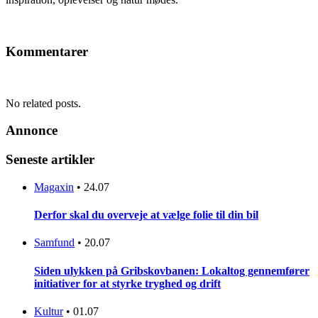
Kommentarer
No related posts.
Annonce
Seneste artikler
Magaxin
•
24.07
Derfor skal du overveje at vælge folie til din bil
Samfund
•
20.07
Siden ulykken på Gribskovbanen: Lokaltog gennemfører
initiativer for at styrke tryghed og drift
Kultur
•
01.07