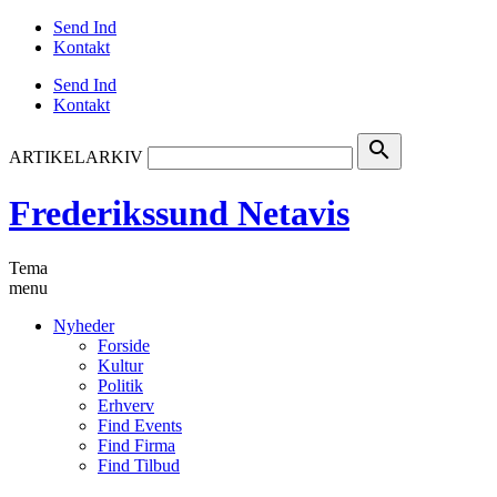
Send Ind
Kontakt
Send Ind
Kontakt
search
ARTIKELARKIV
Frederikssund Netavis
Tema
menu
Nyheder
Forside
Kultur
Politik
Erhverv
Find Events
Find Firma
Find Tilbud