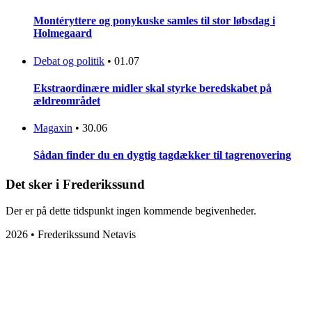
Montéryttere og ponykuske samles til stor løbsdag i
Holmegaard
Debat og politik
•
01.07
Ekstraordinære midler skal styrke beredskabet på
ældreområdet
Magaxin
•
30.06
Sådan finder du en dygtig tagdækker til tagrenovering
Det sker i Frederikssund
Der er på dette tidspunkt ingen kommende begivenheder.
2026 • Frederikssund Netavis