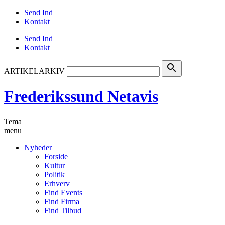
Send Ind
Kontakt
Send Ind
Kontakt
search
ARTIKELARKIV
Frederikssund Netavis
Tema
menu
Nyheder
Forside
Kultur
Politik
Erhverv
Find Events
Find Firma
Find Tilbud