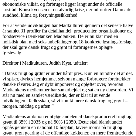
økonomiske vilkår, og forbruget ligger langt under de officielle
kostråd. Konsekvensen er en alvorlig krise, der udfordrer Danmarks
sundhed, klima og forsyningssikkerhed.
For at vende udviklingen har Madkulturen gennem det seneste halve
år samlet 31 profiler fra detailhandel, producenter, organisationer og
foodservice i tænketanken Madtanken. De er nu klar med en
holistisk plan med seks anbefalinger og 18 konkrete løsningsforslag,
der skal gøre dansk frugt og grønt til forbrugernes oplagte
førstevalg.
Direktør i Madkulturen, Judith Kyst, udtaler:
“Dansk frugt og grønt er under hårdt pres. Kun en mindre del af det,
vi spiser, dyrkes herhjemme, selvom mange forbrugere foretrækker
danske råvarer. Jeg er dybt imponeret og opløftet over, hvordan
Madtankens medlemmer har samarbejdet og sat en ny dagsorden. Vi
står nu med en samlet værdikæde, der er klar til at vende
udviklingen i fællesskab, så vi kan få mere dansk frugt og grønt –
morgen, middag og aften.”
Madtankens ambition er at øge andelen af danskproduceret frugt og
grønt til 35% i 2035 og nå 50% i 2050. Dette skal blandt andet
opnås gennem en national 10-årsplan, lavere moms på frugt og
grønt, grøn gearing af de offentlige køkkener, en mere fremtrædende