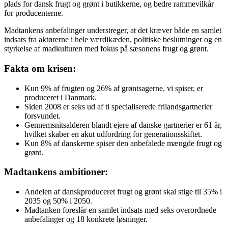
plads for dansk frugt og grønt i butikkerne, og bedre rammevilkår
for producenterne.
Madtankens anbefalinger understreger, at det kræver både en samlet
indsats fra aktørerne i hele værdikæden, politiske beslutninger og en
styrkelse af madkulturen med fokus på sæsonens frugt og grønt.
Fakta om krisen:
Kun 9% af frugten og 26% af grøntsagerne, vi spiser, er
produceret i Danmark.
Siden 2008 er seks ud af ti specialiserede frilandsgartnerier
forsvundet.
Gennemsnitsalderen blandt ejere af danske gartnerier er 61 år,
hvilket skaber en akut udfordring for generationsskiftet.
Kun 8% af danskerne spiser den anbefalede mængde frugt og
grønt.
Madtankens ambitioner:
Andelen af danskproduceret frugt og grønt skal stige til 35% i
2035 og 50% i 2050.
Madtanken foreslår en samlet indsats med seks overordnede
anbefalinger og 18 konkrete løsninger.