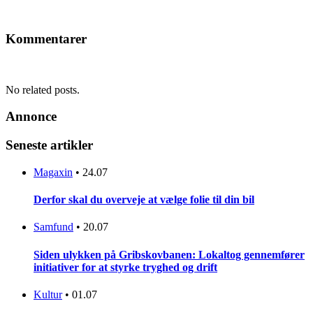
Kommentarer
No related posts.
Annonce
Seneste artikler
Magaxin
•
24.07
Derfor skal du overveje at vælge folie til din bil
Samfund
•
20.07
Siden ulykken på Gribskovbanen: Lokaltog gennemfører
initiativer for at styrke tryghed og drift
Kultur
•
01.07