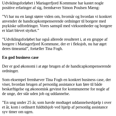
Udviklingsforløbet i Mariagerfjord Kommune har kastet nogle
positive erfaringer af sig, fremhæver Simon Poulsen Mæng:
”Vi har nu en langt større viden om, hvornår og hvordan vi konkret
anvender de handicapkompenserende ordninger til borgere med
psykiske udfordringer. Vores samspil med virksomheder og borgere
er klart blevet styrket.”
”Udviklingsforløbet har også allerede resulteret i, at en gruppe af
borgere i Mariagerfjord Kommune, der er i fleksjob, nu har øget
deres timeantal”, fortæller Tina Fogh.
En god business case
Der er god økonomi i at øge brugen af de handicapkompenserende
ordninger.
Som eksempel fremhæver Tina Fogh en konkret business case, der
viser, hvordan brugen af personlig assistance kan føre til både
beskæftigelse og økonomisk gevinst for kommunerne for nogle af
de unge, der står uden job og uddannelse.
”En ung under 25 år, som havde modtaget uddannelseshjælp i over
et år, kom i ordinært fuldtidsjob ved hjælp af personlig assistance
syv timer om ugen.