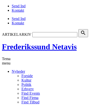
Send Ind
Kontakt
Send Ind
Kontakt
search
ARTIKELARKIV
Frederikssund Netavis
Tema
menu
Nyheder
Forside
Kultur
Politik
Erhverv
Find Events
Find Firma
Find Tilbud