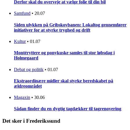
Derfor skal du overveje at vælge folie til din bil
Samfund
•
20.07
Siden ulykken på Gribskovbanen: Lokaltog gennemfører
initiativer for at styrke tryghed og drift
Kultur
•
01.07
Montéryttere og ponykuske samles til stor løbsdag i
Holmegaard
Debat og politik
•
01.07
Ekstraordinære midler skal styrke beredskabet på
ældreområdet
Magaxin
•
30.06
Sådan finder du en dygtig tagdækker til tagrenovering
Det sker i Frederikssund