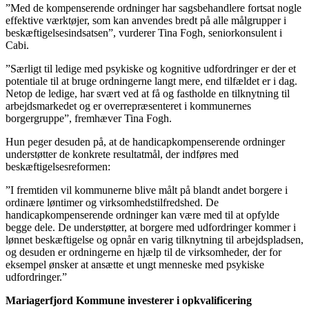
”Med de kompenserende ordninger har sagsbehandlere fortsat nogle
effektive værktøjer, som kan anvendes bredt på alle målgrupper i
beskæftigelsesindsatsen”, vurderer Tina Fogh, seniorkonsulent i
Cabi.
”Særligt til ledige med psykiske og kognitive udfordringer er der et
potentiale til at bruge ordningerne langt mere, end tilfældet er i dag.
Netop de ledige, har svært ved at få og fastholde en tilknytning til
arbejdsmarkedet og er overrepræsenteret i kommunernes
borgergruppe”, fremhæver Tina Fogh.
Hun peger desuden på, at de handicapkompenserende ordninger
understøtter de konkrete resultatmål, der indføres med
beskæftigelsesreformen:
”I fremtiden vil kommunerne blive målt på blandt andet borgere i
ordinære løntimer og virksomhedstilfredshed. De
handicapkompenserende ordninger kan være med til at opfylde
begge dele. De understøtter, at borgere med udfordringer kommer i
lønnet beskæftigelse og opnår en varig tilknytning til arbejdspladsen,
og desuden er ordningerne en hjælp til de virksomheder, der for
eksempel ønsker at ansætte et ungt menneske med psykiske
udfordringer.”
Mariagerfjord Kommune investerer i opkvalificering