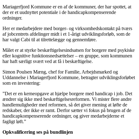
Mariagerfjord Kommune er en af de kommuner, der har spottet, at
der er et uudnyttet potentiale i de handicapkompenserende
ordninger.
Her er medarbejdere med borger- og virksomhedskontakt på tværs
af jobcentrets afdelinger midt i et 1-årigt udviklingsforløb, som de
har valgt Cabi til at tilrettelægge og gennemføre.
Målet er at styrke beskæftigelsesindsatsen for borgere med psykiske
eller kognitive funktionsnedsættelser – en gruppe, som kommunen
har haft særligt svært ved at få i beskæftigelse.
Simon Poulsen Mæng, chef for Familie, Arbejdsmarked og
Uddannelse i Mariagerfjord Kommune, betragter udviklingsforløbet
som en investering:
”Det er en kerneopgave at hjælpe borgere med handicap i job. Det
ændrer sig ikke med beskæftigelsesreformen. Vi mister flere andre
handlemuligheder med reformen, så det giver mening at løfte de
redskaber, der ikke er ramt. Derfor sætter vi fokus på brugen af de
handicapkompenserende ordninger, og giver medarbejderne et
fagligt løft.”
Opkvalificering ses på bundlinjen