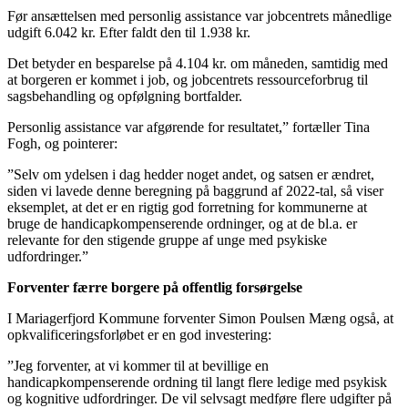
Før ansættelsen med personlig assistance var jobcentrets månedlige
udgift 6.042 kr. Efter faldt den til 1.938 kr.
Det betyder en besparelse på 4.104 kr. om måneden, samtidig med
at borgeren er kommet i job, og jobcentrets ressourceforbrug til
sagsbehandling og opfølgning bortfalder.
Personlig assistance var afgørende for resultatet,” fortæller Tina
Fogh, og pointerer:
”Selv om ydelsen i dag hedder noget andet, og satsen er ændret,
siden vi lavede denne beregning på baggrund af 2022-tal, så viser
eksemplet, at det er en rigtig god forretning for kommunerne at
bruge de handicapkompenserende ordninger, og at de bl.a. er
relevante for den stigende gruppe af unge med psykiske
udfordringer.”
Forventer færre borgere på offentlig forsørgelse
I Mariagerfjord Kommune forventer Simon Poulsen Mæng også, at
opkvalificeringsforløbet er en god investering:
”Jeg forventer, at vi kommer til at bevillige en
handicapkompenserende ordning til langt flere ledige med psykisk
og kognitive udfordringer. De vil selvsagt medføre flere udgifter på