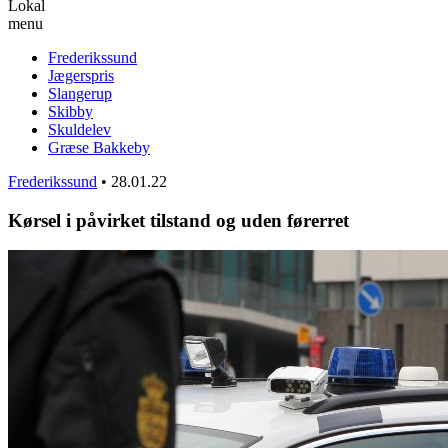
Lokal
menu
Frederikssund
Jægerspris
Slangerup
Skibby
Skuldelev
Græse Bakkeby
Frederikssund
•
28.01.22
Kørsel i påvirket tilstand og uden førerret