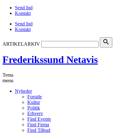
Send Ind
Kontakt
Send Ind
Kontakt
search
ARTIKELARKIV
Frederikssund Netavis
Tema
menu
Nyheder
Forside
Kultur
Politik
Erhverv
Find Events
Find Firma
Find Tilbud