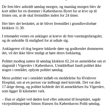
De fem blev anholdt søndag morgen, og mandag morgen blev de
kort stillet for en dommer i Københavns Byret for at leve op til
fristen om, at de skal fremstilles inden for 24 timer.
Her blev det besluttet, at de bliver fremstillet i grundlovsforhør
klokken 11.30.
I retsmødet ventes en anklager at kræve de fem varetægtsfængslet,
og de anholdte få mulighed for at udtale sig.
Anklageren vil dog begære lukkede døre og godkender dommeren
det, vil det ikke blive muligt at høre deres forklaring.
Politiet modtog natten til søndag klokken 02.24 en anmeldelse om et
slagsmål i Vigerslev i København. Umiddelbart fandt politiet ikke
nogen i området, oplyste politiet søndag.
Mens politiet var i området indløb en meddelelse fra Hvidovre
Hospital, om at en person var indbragt med knivstik. Det var den
17-årige dreng, og politiet koblede det til anmeldelsen fra Vigerslev,
som ligger få kilometer væk.
– Han er afgået ved døden kort efter ankomst til hospitalet, sagde
vicepolitiinspektør Simon Hansen fra Københavns Politi søndag.