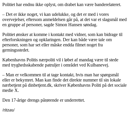
Politiet har endnu ikke oplyst, om drabet kan være banderelateret.
– Det er ikke noget, vi kan udelukke, og det er med i vores
overvejelser, eftersom anmeldelsen går på, at det var et slagsmål med
en gruppe af personer, sagde Simon Hansen søndag.
Politiet ønsker at komme i kontakt med vidner, som kan bidrage til
efterforskningen og opklaringen. Der kan både være tale om
personer, som har set eller måske endda filmet noget fra
gerningsstedet.
Københavns Politis nærpoliti vil i løbet af mandag være til stede
med tryghedsskabende patruljer i området ved Kulbanevej.
– Man er velkommen til at tage kontakt, hvis man har spørgsmål
eller er bekymret. Man kan finde det direkte nummer til sin lokale
nærbetjent på dinbetjent.dk, skriver Københavns Politi på det sociale
medie X.
Den 17-årige drengs pårørende er underrettet.
/ritzau/