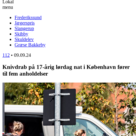
Lokal
menu
Frederikssund
Jægerspris
Slangerup
Skibby
Skuldelev
Græse Bakkeby
112
•
09.09.24
Knivdrab på 17-årig lørdag nat i København fører
til fem anholdelser