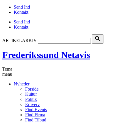
Send Ind
Kontakt
Send Ind
Kontakt
search
ARTIKELARKIV
Frederikssund Netavis
Tema
menu
Nyheder
Forside
Kultur
Politik
Erhverv
Find Events
Find Firma
Find Tilbud