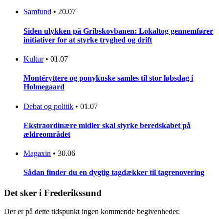
Samfund
•
20.07
Siden ulykken på Gribskovbanen: Lokaltog gennemfører
initiativer for at styrke tryghed og drift
Kultur
•
01.07
Montéryttere og ponykuske samles til stor løbsdag i
Holmegaard
Debat og politik
•
01.07
Ekstraordinære midler skal styrke beredskabet på
ældreområdet
Magaxin
•
30.06
Sådan finder du en dygtig tagdækker til tagrenovering
Det sker i Frederikssund
Der er på dette tidspunkt ingen kommende begivenheder.