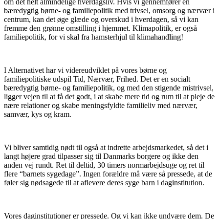
om det helt almindelige hverdagsliv. Hvis vi gennemfører en
bæredygtig børne- og familiepolitik med trivsel, omsorg og nærvær i
centrum, kan det øge glæde og overskud i hverdagen, så vi kan
fremme den grønne omstilling i hjemmet. Klimapolitik, er også
familiepolitik, for vi skal fra hamsterhjul til klimahandling!
I Alternativet har vi videreudviklet på vores børne og
familiepolitiske udspil Tid, Nærvær, Frihed. Det er en socialt
bæredygtig børne- og familiepolitik, og med den stigende mistrivsel,
ligger vejen til at få det godt, i at skabe mere tid og rum til at pleje de
nære relationer og skabe meningsfyldte familieliv med nærvær,
samvær, kys og kram.
Vi bliver samtidig nødt til også at indrette arbejdsmarkedet, så det i
langt højere grad tilpasser sig til Danmarks borgere og ikke den
anden vej rundt. Ret til deltid, 30 timers normarbejdsuge og ret til
flere “barnets sygedage”. Ingen forældre må være så pressede, at de
føler sig nødsagede til at aflevere deres syge barn i daginstitution.
Vores daginstitutioner er pressede. Og vi kan ikke undvære dem. De