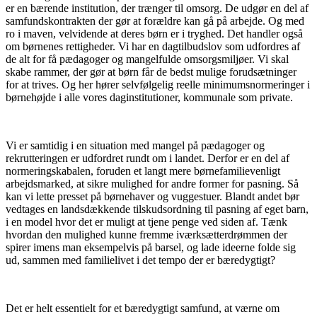
er en bærende institution, der trænger til omsorg. De udgør en del af
samfundskontrakten der gør at forældre kan gå på arbejde. Og med
ro i maven, velvidende at deres børn er i tryghed. Det handler også
om børnenes rettigheder. Vi har en dagtilbudslov som udfordres af
de alt for få pædagoger og mangelfulde omsorgsmiljøer. Vi skal
skabe rammer, der gør at børn får de bedst mulige forudsætninger
for at trives. Og her hører selvfølgelig reelle minimumsnormeringer i
børnehøjde i alle vores daginstitutioner, kommunale som private.
Vi er samtidig i en situation med mangel på pædagoger og
rekrutteringen er udfordret rundt om i landet. Derfor er en del af
normeringskabalen, foruden et langt mere børnefamilievenligt
arbejdsmarked, at sikre mulighed for andre former for pasning. Så
kan vi lette presset på børnehaver og vuggestuer. Blandt andet bør
vedtages en landsdækkende tilskudsordning til pasning af eget barn,
i en model hvor det er muligt at tjene penge ved siden af. Tænk
hvordan den mulighed kunne fremme iværksætterdrømmen der
spirer imens man eksempelvis på barsel, og lade ideerne folde sig
ud, sammen med familielivet i det tempo der er bæredygtigt?
Det er helt essentielt for et bæredygtigt samfund, at værne om