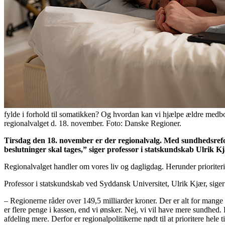
fylde i forhold til somatikken? Og hvordan kan vi hjælpe ældre medbo
regionalvalget d. 18. november. Foto: Danske Regioner.
Tirsdag den 18. november er der regionalvalg. Med sundhedsrefo
beslutninger skal tages,” siger professor i statskundskab Ulrik K
Regionalvalget handler om vores liv og dagligdag. Herunder prioriterin
Professor i statskundskab ved Syddansk Universitet, Ulrik Kjær, sige
– Regionerne råder over 149,5 milliarder kroner. Der er alt for mange 
er flere penge i kassen, end vi ønsker. Nej, vi vil have mere sundhed. 
afdeling mere. Derfor er regionalpolitikerne nødt til at prioritere hele