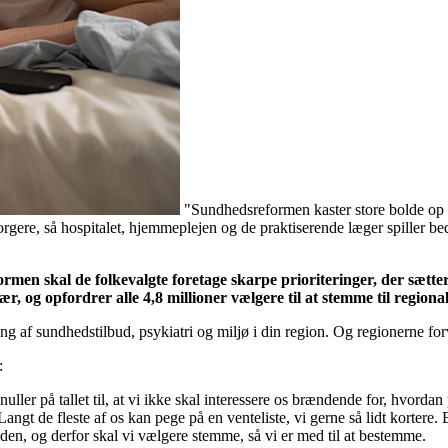
"Sundhedsreformen kaster store bolde op i
rgere, så hospitalet, hjemmeplejen og de praktiserende læger spiller b
rmen skal de folkevalgte foretage skarpe prioriteringer, der sæt
jær, og opfordrer alle 4,8 millioner vælgere til at stemme til regio
g af sundhedstilbud, psykiatri og miljø i din region. Og regionerne forv
r:
nuller på tallet til, at vi ikke skal interessere os brændende for, hvord
Langt de fleste af os kan pege på en venteliste, vi gerne så lidt kortere
 tiden, og derfor skal vi vælgere stemme, så vi er med til at bestemme.