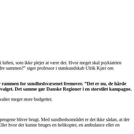
 luften, som ikke plejer at være der. Hvor meget skal psykiatrien
edre sammen?" siger professor i statskundskab Ulrik Kjær om
ter rammen for sundhedsvæsenet fremover. ”Det er nu, de hårde
nalvalget. Det samme gør Danske Regioner i en storstilet kampagne.
alter meget store budgetter.
an pengene bliver brugt. Med sundhedsområdet er det ikke sådan, at der
. Eller hvor der kunne bruges en helikopter, en ambulance eller en