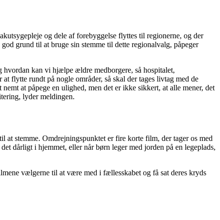
kutsygepleje og dele af forebyggelse flyttes til regionerne, og der
d grund til at bruge sin stemme til dette regionalvalg, påpeger
Og hvordan kan vi hjælpe ældre medborgere, så hospitalet,
t flytte rundt på nogle områder, så skal der tages livtag med de
 nemt at påpege en ulighed, men det er ikke sikkert, at alle mener, det
itering, lyder meldingen.
l at stemme. Omdrejningspunktet er fire korte film, der tager os med
r det dårligt i hjemmet, eller når børn leger med jorden på en legeplads,
 filmene vælgerne til at være med i fællesskabet og få sat deres kryds