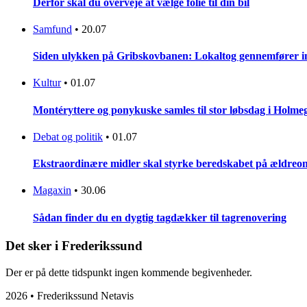
Derfor skal du overveje at vælge folie til din bil
Samfund
•
20.07
Siden ulykken på Gribskovbanen: Lokaltog gennemfører initi
Kultur
•
01.07
Montéryttere og ponykuske samles til stor løbsdag i Holme
Debat og politik
•
01.07
Ekstraordinære midler skal styrke beredskabet på ældreo
Magaxin
•
30.06
Sådan finder du en dygtig tagdækker til tagrenovering
Det sker i Frederikssund
Der er på dette tidspunkt ingen kommende begivenheder.
2026 • Frederikssund Netavis