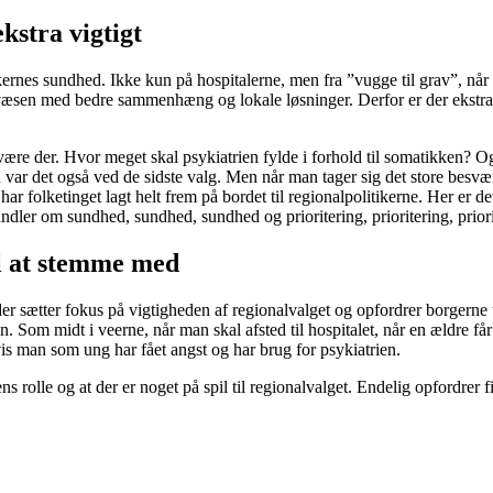
kstra vigtigt
ernes sundhed. Ikke kun på hospitalerne, men fra ”vugge til grav”, når a
sen med bedre sammenhæng og lokale løsninger. Derfor er der ekstra go
 være der. Hvor meget skal psykiatrien fylde i forhold til somatikken? 
r det også ved de sidste valg. Men når man tager sig det store besvær a
folketinget lagt helt frem på bordet til regionalpolitikerne. Her er det
andler om sundhed, sundhed, sundhed og prioritering, prioritering, prior
il at stemme med
 sætter fokus på vigtigheden af regionalvalget og opfordrer borgerne ti
n. Som midt i veerne, når man skal afsted til hospitalet, når en ældre få
vis man som ung har fået angst og har brug for psykiatrien.
ns rolle og at der er noget på spil til regionalvalget. Endelig opfordrer