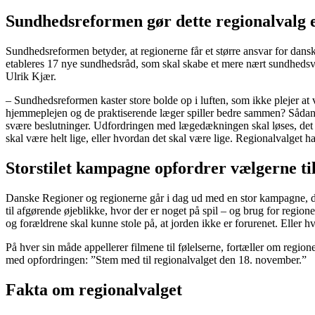
Sundhedsreformen gør dette regionalvalg e
Sundhedsreformen betyder, at regionerne får et større ansvar for dansk
etableres 17 nye sundhedsråd, som skal skabe et mere nært sundhedsvæ
Ulrik Kjær.
– Sundhedsreformen kaster store bolde op i luften, som ikke plejer at
hjemmeplejen og de praktiserende læger spiller bedre sammen? Sådan va
svære beslutninger. Udfordringen med lægedækningen skal løses, det har 
skal være helt lige, eller hvordan det skal være lige. Regionalvalget h
Storstilet kampagne opfordrer vælgerne t
Danske Regioner og regionerne går i dag ud med en stor kampagne, der
til afgørende øjeblikke, hvor der er noget på spil – og brug for regione
og forældrene skal kunne stole på, at jorden ikke er forurenet. Eller h
På hver sin måde appellerer filmene til følelserne, fortæller om regione
med opfordringen: ”Stem med til regionalvalget den 18. november.”
Fakta om regionalvalget