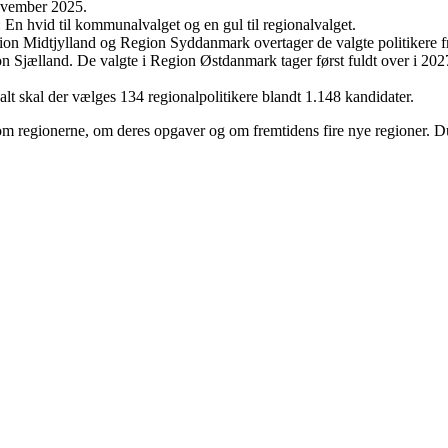
november 2025.
 En hvid til kommunalvalget og en gul til regionalvalget.
egion Midtjylland og Region Syddanmark overtager de valgte politiker
jælland. De valgte i Region Østdanmark tager først fuldt over i 2027,
 alt skal der vælges 134 regionalpolitikere blandt 1.148 kandidater.
 regionerne, om deres opgaver og om fremtidens fire nye regioner. Du fi