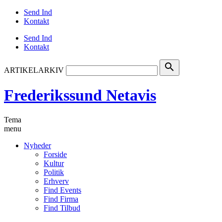
Send Ind
Kontakt
Send Ind
Kontakt
search
ARTIKELARKIV
Frederikssund Netavis
Tema
menu
Nyheder
Forside
Kultur
Politik
Erhverv
Find Events
Find Firma
Find Tilbud