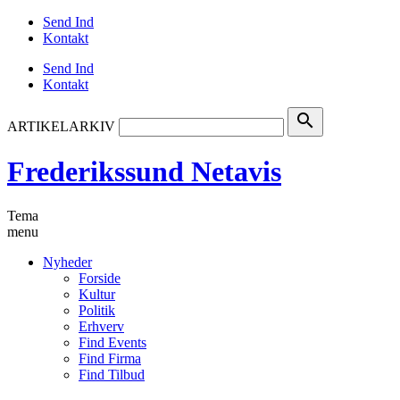
Send Ind
Kontakt
Send Ind
Kontakt
search
ARTIKELARKIV
Frederikssund Netavis
Tema
menu
Nyheder
Forside
Kultur
Politik
Erhverv
Find Events
Find Firma
Find Tilbud