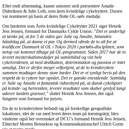
Efter endt afstemning, kunne unionen stolt præsentere Amalie
Dideriksen & Julie Leth, som årets kvindelige cykelryttere. Duoen
var nomineret på basis af deres flotte OL-sølv medalje.
Om hæderen som Årets kvindelige Cykelrytter 2021 siger Henrik
Jess Jensen, formand for Danmarks Cykle Union:
”Det er underligt
at tænke på, at for 5 år siden gav Julie og Amalie, hinanden
håndslag på, at danne et par. Og dermed ofrede de to alt for at
kvalificere Danmark til OL i Tokyo 2020 i parløbs-disciplinen, som
netop var kommet tilbage på OL-programmet. Siden 2017 har de to
leveret mesterskabsmedaljer på samlebånd og vist hele
cykelverdenen, at med dedikation, determination og passion er intet
umuligt. Det er derfor meget velfortjent, at de to kvinderyttere
sammen modtager denne store hæder. Det er et synligt bevis på den
respekt de to ryttere har opnået. Det er ganske enestående. Samtidig
er Julie og Amalie et fantastisk vidnesbyrd på, at dansk cykelsport
på kvinde- og herresiden, leverer resultater som skaber genlyd langt
udover landets grænser,”
slutter Henrik Jess Jensen, der også
fungerer som formand for juryen.
Da de to kvinderyttere befandt sig på forskellige geografiske
lokationer, idet de var med hvert deres team på træningslejr, blev
vinderne også her overrasket af DCU’s formand Henrik Jess Jensen,
Elitechef Morten Bennekou og Kommunikationschef Ulrich Gorm