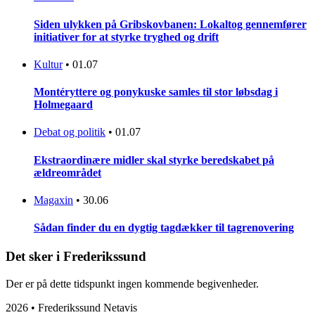
Siden ulykken på Gribskovbanen: Lokaltog gennemfører
initiativer for at styrke tryghed og drift
Kultur
•
01.07
Montéryttere og ponykuske samles til stor løbsdag i
Holmegaard
Debat og politik
•
01.07
Ekstraordinære midler skal styrke beredskabet på
ældreområdet
Magaxin
•
30.06
Sådan finder du en dygtig tagdækker til tagrenovering
Det sker i Frederikssund
Der er på dette tidspunkt ingen kommende begivenheder.
2026 • Frederikssund Netavis