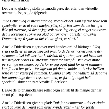
via et teams møde.
Det var to glade og stolte prismodtagere, der efter den virtuelle
overrækkelse, sagde følgende:
Julie Leth: ”
Jeg er mega glad og stolt over det. Min største rolle som
cykelrytter er jo at være hjælperytter, så priser som denne hænger
ikke på træerne, så det er jeg stolt over. Jeg er også meget stolt over
det vi leverede i Tokyo og glad og rørt over, at resten af Cykel
Danmark også synes at det vi har gjort, er stort.”
Amalie Dideriksen tager over med hendes ord på kåringen
”Jeg
synes dette er en meget speciel pris, fordi det er licensrytterne der
stemmer, altså folk der har kendskab til sporten, der ved hvad det
her betyder. Vores OL medalje rangerer højt på listen over mine
personlige resultater, og derfor er jeg også glad for at vi sammen
kan få den her pris – for ligesom på denne måde, at bevise hvilken
rejse vi har været på sammen. Cykling er ofte individuelt, så det at vi
har kunne tage denne rejse sammen, er for mig noget helt
specielt”
slutter en rørt Amalie Dideriksen.
Begge de to prismodtagere retter også en tak til de mange der har
stemt på netop dem.
Amalie Dideriksen giver et glad:
”tak for stemmerne – det er rigtig
stort at være den kåret som årets kvinderytter – her for første